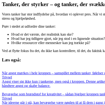
Tanker, der styrker – og tanker, der svækk
Vores tanker har stor indflydelse på, hvordan vi oplever pres. Når vi st
stress og hjælpeløshed.
Prøv i stedet at udfordre dine tanker:
Hvad er det værste, der realistisk kan ske?
Hvad har jeg tidligere gjort, når jeg stod i en lignende situation?
Hvilke ressourcer eller mennesker kan jeg trække på?
Ved at flytte fokus fra det, du ikke kan kontrollere, til det, du faktisk
Læs også:
Når angst mærkes i hele kroppen – samspillet mellem tanker, følelser 
Trivsel
Angst viser sig ikke kun i tankerne, men også i kroppen. Denne artikel
håndtere angst og skabe balance.
Bevægelse som brændstof for kreativitet – sådan hjælper kroppen tan
Trivsel
Når ideerne går i stå, kan bevægelse være nøglen til at få dem i gang i