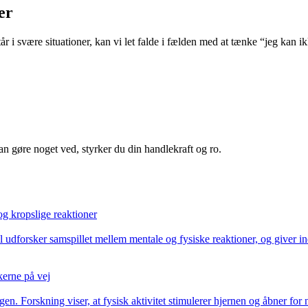
er
år i svære situationer, kan vi let falde i fælden med at tænke “jeg kan ikk
 kan gøre noget ved, styrker du din handlekraft og ro.
og kropslige reaktioner
 udforsker samspillet mellem mentale og fysiske reaktioner, og giver ind
kerne på vej
gen. Forskning viser, at fysisk aktivitet stimulerer hjernen og åbner for