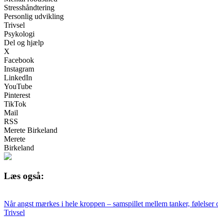
Stresshåndtering
Personlig udvikling
Trivsel
Psykologi
Del og hjælp
X
Facebook
Instagram
LinkedIn
YouTube
Pinterest
TikTok
Mail
RSS
Merete Birkeland
Merete
Birkeland
Læs også:
Når angst mærkes i hele kroppen – samspillet mellem tanker, følelser 
Trivsel