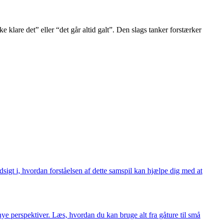
e klare det” eller “det går altid galt”. Den slags tanker forstærker
sigt i, hvordan forståelsen af dette samspil kan hjælpe dig med at
 nye perspektiver. Læs, hvordan du kan bruge alt fra gåture til små