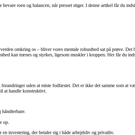
vare roen og balancen, når presset stiger. I denne artikel får du indsi
ler i verden omkring os – bliver vores mentale robusthed sat på prøve. D
hed kan trænes og styrkes, ligesom muskler i kroppen. Her får du inds
 forandringer uden at miste fodfæstet. Det er ikke det samme som at v
l at handle konstruktivt.
g håndterbare.
e op.
n investering, der betaler sig i både arbejdsliv og privatliv.