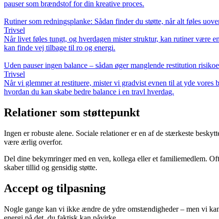
pauser som brændstof for din kreative proces.
Rutiner som redningsplanke: Sådan finder du støtte, når alt føles uove
Trivsel
Når livet føles tungt, og hverdagen mister struktur, kan rutiner være en
kan finde vej tilbage til ro og energi.
Uden pauser ingen balance – sådan øger manglende restitution risikoen
Trivsel
Når vi glemmer at restituere, mister vi gradvist evnen til at yde vores 
hvordan du kan skabe bedre balance i en travl hverdag.
Relationer som støttepunkt
Ingen er robuste alene. Sociale relationer er en af de stærkeste bes
være ærlig overfor.
Del dine bekymringer med en ven, kollega eller et familiemedlem. Ofte 
skaber tillid og gensidig støtte.
Accept og tilpasning
Nogle gange kan vi ikke ændre de ydre omstændigheder – men vi kan æ
energi på det, du faktisk kan påvirke.