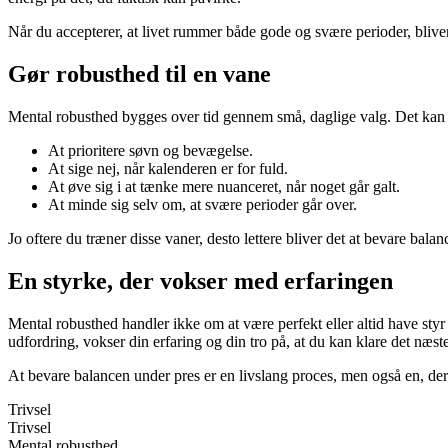
Når du accepterer, at livet rummer både gode og svære perioder, blive
Gør robusthed til en vane
Mental robusthed bygges over tid gennem små, daglige valg. Det kan
At prioritere søvn og bevægelse.
At sige nej, når kalenderen er for fuld.
At øve sig i at tænke mere nuanceret, når noget går galt.
At minde sig selv om, at svære perioder går over.
Jo oftere du træner disse vaner, desto lettere bliver det at bevare balanc
En styrke, der vokser med erfaringen
Mental robusthed handler ikke om at være perfekt eller altid have styr
udfordring, vokser din erfaring og din tro på, at du kan klare det næste
At bevare balancen under pres er en livslang proces, men også en, der 
Trivsel
Trivsel
Mental robusthed