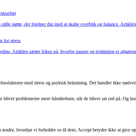
rskueligt
 stille støtte, der hjælper dig med at skabe overblik og balance. Artikle
 for stress
bedste. Artiklen sætter fokus på, hvorfor pauser og restitution er afgøre
kyttelsesfaktorer mod stress og psykisk belastning. Det handler ikke nø
bliver problemerne mere håndterbare, når de bliver sat ord på. Og husk, 
ndre, hvordan vi forholder os til dem. Accept betyder ikke at give op