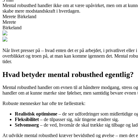
Mental robusthed handler ikke om at være upåvirket, men om at kunne be
skabe mere modstandskraft i hverdagen.
Merete Birkeland
Merete
Birkeland
Når livet presser på – hvad enten det er på arbejdet, i privatlivet el
overblikket og troen på, at man kan komme igennem det. Mental robust
tider.
Hvad betyder mental robusthed egentlig?
Mental robusthed handler om evnen til at håndtere modgang, stress og
handler om at kunne mærke sine følelser, men samtidig bevare evnen ti
Robuste mennesker har ofte tre fællestræk:
Realistisk optimisme
– de ser udfordringer som midlertidige o
Fleksibilitet
– de tilpasser sig, når tingene ændrer sig.
Selvomsorg
– de ved, hvornår de skal trække sig tilbage og lad
At udvikle mental robusthed kræver bevidsthed og øvelse – men det er e