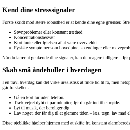
Kend dine stresssignaler
Første skridt mod større robusthed er at kende dine egne grænser. Stress
Søvnproblemer eller konstant træthed
Koncentrationsbesvær
Kort lunte eller følelsen af at være overvældet
Fysiske symptomer som hovedpine, spændinger eller mavepro
Når du lærer at genkende dine signaler, kan du reagere tidligere – før 
Skab små åndehuller i hverdagen
I en travl hverdag kan det virke urealistisk at finde tid til ro, men ne
gør forskellen.
Gå en kort tur uden telefon.
Træk vejret dybt et par minutter, før du går ind til et møde.
Lyt til musik, der beroliger dig.
Lav noget, der får dig til at glemme tiden – læs, tegn, lav mad el
Disse øjeblikke hjælper hjernen med at skifte fra konstant alarmberedsk