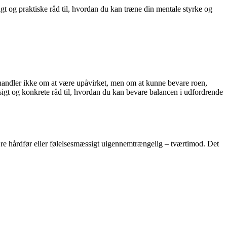
gt og praktiske råd til, hvordan du kan træne din mentale styrke og
et handler ikke om at være upåvirket, men om at kunne bevare roen,
igt og konkrete råd til, hvordan du kan bevare balancen i udfordrende
ære hårdfør eller følelsesmæssigt uigennemtrængelig – tværtimod. Det