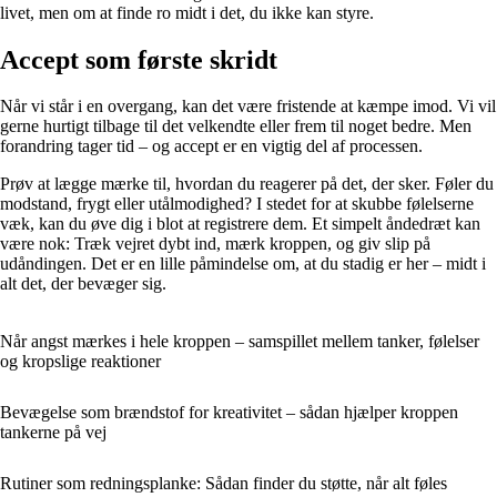
livet, men om at finde ro midt i det, du ikke kan styre.
Accept som første skridt
Når vi står i en overgang, kan det være fristende at kæmpe imod. Vi vil
gerne hurtigt tilbage til det velkendte eller frem til noget bedre. Men
forandring tager tid – og accept er en vigtig del af processen.
Prøv at lægge mærke til, hvordan du reagerer på det, der sker. Føler du
modstand, frygt eller utålmodighed? I stedet for at skubbe følelserne
væk, kan du øve dig i blot at registrere dem. Et simpelt åndedræt kan
være nok: Træk vejret dybt ind, mærk kroppen, og giv slip på
udåndingen. Det er en lille påmindelse om, at du stadig er her – midt i
alt det, der bevæger sig.
Når angst mærkes i hele kroppen – samspillet mellem tanker, følelser
og kropslige reaktioner
Bevægelse som brændstof for kreativitet – sådan hjælper kroppen
tankerne på vej
Rutiner som redningsplanke: Sådan finder du støtte, når alt føles