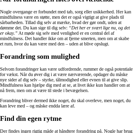
Nogle overgange er forbundet med tab, sorg eller usikkerhed. Her kan
mindfulness være en støtte, men det er også vigtigt at give plads til
sårbarheden. Tillad dig selv at mærke, hvad der gør ondt, uden at
dømme det. Du kan sige til dig selv:
“Det her er svært lige nu, og det
er okay.”
At møde sig selv med venlighed er en central del af
mindfulness. Det handler ikke om at fjerne smerten, men om at skabe
et rum, hvor du kan være med den – uden at blive opslugt.
Forandring som mulighed
Selvom forandringer kan være udfordrende, rummer de også potentiale
for vækst. Når du øver dig i at være nærværende, opdager du måske
nye sider af dig selv – styrke, tålmodighed eller evnen til at give slip.
Mindfulness kan hjælpe dig med at se, at livet ikke kun handler om at
nå frem, men om at være til stede i bevægelsen.
Forandring bliver dermed ikke noget, du skal overleve, men noget, du
kan leve med – og måske endda lære af.
Find din egen rytme
Der findes ingen rigtig måde at håndtere forandring på. Nogle har brug