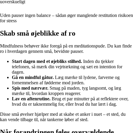
uoverskueligt
Uden pauser ingen balance – sådan øger manglende restitution risikoen
for stress
Skab små øjeblikke af ro
Mindfulness behøver ikke foregå på en meditationspude. Du kan finde
ro i hverdagen gennem små, bevidste pauser.
Start dagen med et øjebliks stilhed.
Inden du tjekker
telefonen, så mærk din vejrtrækning og sæt en intention for
dagen.
Gå en mindful gåtur.
Læg mærke til lydene, farverne og
fornemmelsen af fødderne mod jorden.
Spis med nærvær.
Smag på maden, tyg langsomt, og læg
mærke til, hvordan kroppen reagerer.
Lav en aftenrutine.
Brug et par minutter på at reflektere over,
hvad du er taknemmelig for, eller hvad du har lært i dag.
Disse små øvelser hjælper med at skabe et anker i nuet – et sted, du
kan vende tilbage til, når tankerne løber af sted.
Når forandringen føles overvældende